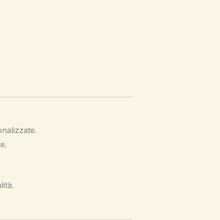
nalizzate.
e.
lità.