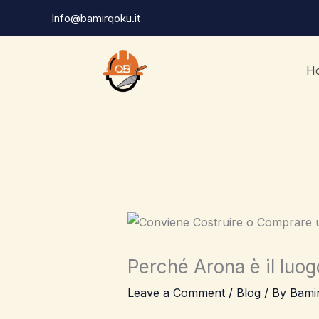
Skip
Info@bamirqoku.it
to
content
H
Perché Arona è il luog
Leave a Comment
/
Blog
/ By
Bami