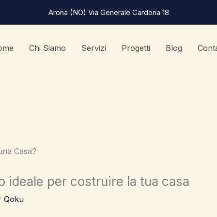
Arona (NO) Via Generale Cardona 18
ome
Chi Siamo
Servizi
Progetti
Blog
Conta
o ideale per costruire la tua casa
r Qoku