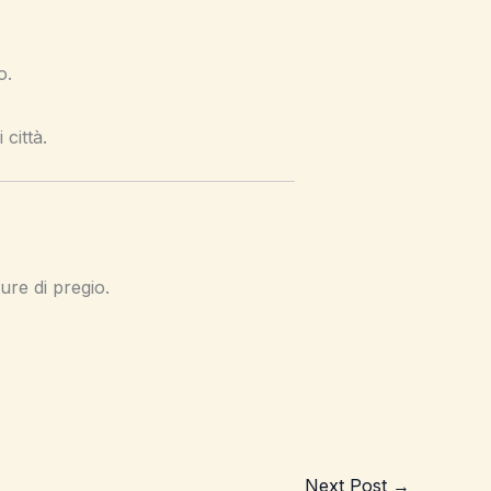
o.
 città.
ture di pregio.
Next Post
→