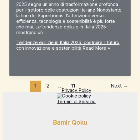
2025 segna un anno di trasformazione profonda
per il settore delle costruzioni italiane.Nonostante
la fine del Superbonus, l’attenzione verso
efficienza, tecnologia e sostenibilità è più forte
che mai. Le tendenze edilizie in Italia 2025
mostrano un
Tendenze edilizie in Italia 2025: costruire il futuro
con innovazione e sostenibilità
Read More »
1
2
…
11
Next
→
Privacy Policy
Cookie policy
Termini di Servizio
Bamir Qoku