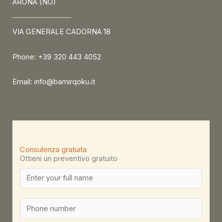
ARONA (NO)
VIA GENERALE CADORNA 18
Phone: +39 320 443 4052
Email: info@bamirqoku.it
Consulenza gratuita
Ottieni un preventivo gratuito
N
a
m
S
e
i