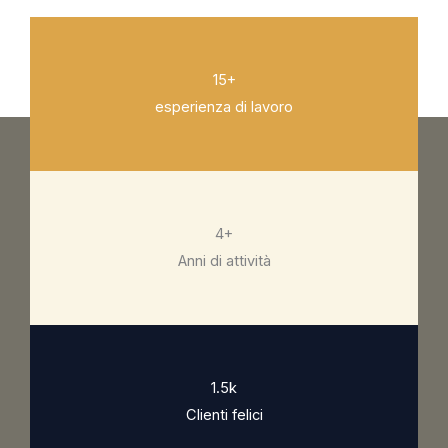
15+
esperienza di lavoro
4+
Anni di attività
1.5k
Clienti felici