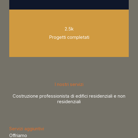
2.5k
Progetti completati
I nostri servizi
Costruzione professionista di edifici residenziali e non
residenziali
Servizi aggiuntivi
Offriamo