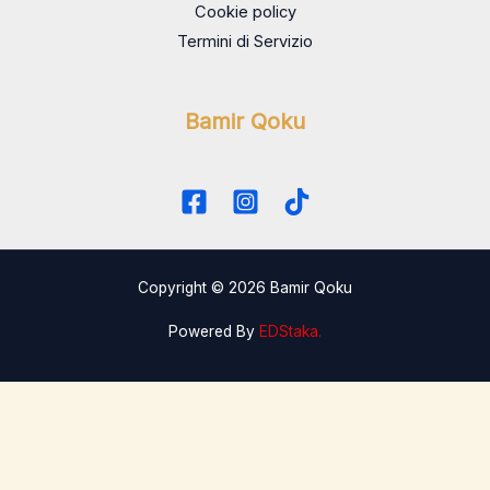
Cookie policy
s
Termini di Servizio
a
g
e
Bamir Qoku
*
Copyright © 2026 Bamir Qoku
Powered By
EDStaka.