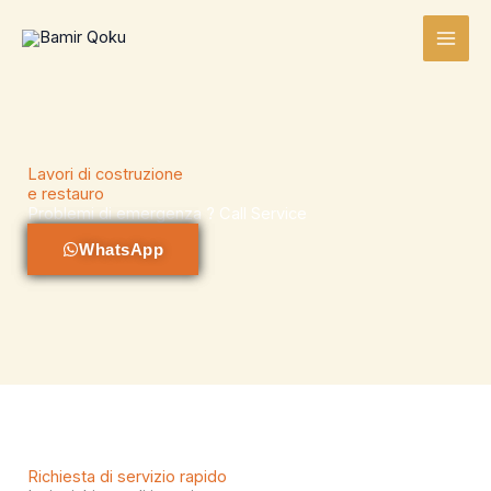
Skip
to
content
Lavori di costruzione
e restauro
Problemi di emergenza ? Call Service
WhatsApp
Richiesta di servizio rapido