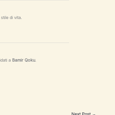
ile di vita.
idati a
Bamir Qoku
.
Next Post
→