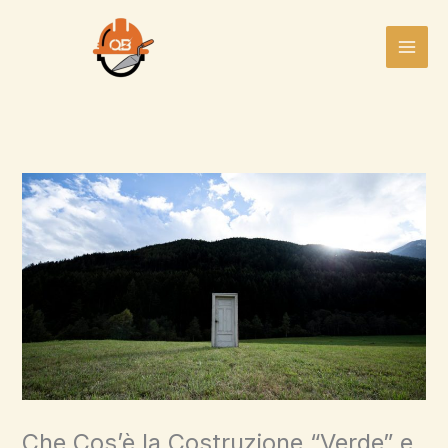
Skip
to
content
Che Cos’è la Costruzione “Verde” e