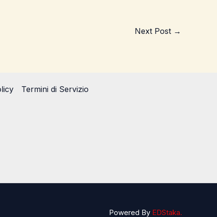
Next Post
→
licy
Termini di Servizio
Powered By
EDStaka.