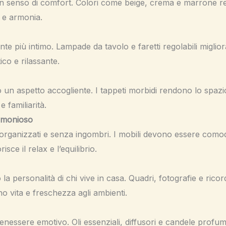
n senso di comfort. Colori come beige, crema e marrone ren
 e armonia.
nte più intimo. Lampade da tavolo e faretti regolabili miglio
o e rilassante.
n aspetto accogliente. I tappeti morbidi rendono lo spazio
 familiarità.
rmonioso
organizzati e senza ingombri. I mobili devono essere comod
ce il relax e l’equilibrio.
la personalità di chi vive in casa. Quadri, fotografie e rico
no vita e freschezza agli ambienti.
enessere emotivo. Oli essenziali, diffusori e candele profum