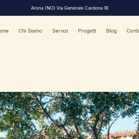
Arona (NO) Via Generale Cardona 18
ome
Chi Siamo
Servizi
Progetti
Blog
Conta